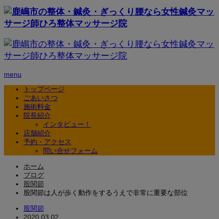
menu
トップページ
ごあいさつ
施術料金
院長紹介
インタビュー！
店舗紹介
予約・アクセス
問い合せフォーム
ホーム
ブログ
股関節
股関節は人が歩く動作をするうえで非常に重要な部位
股関節
2020.03.02